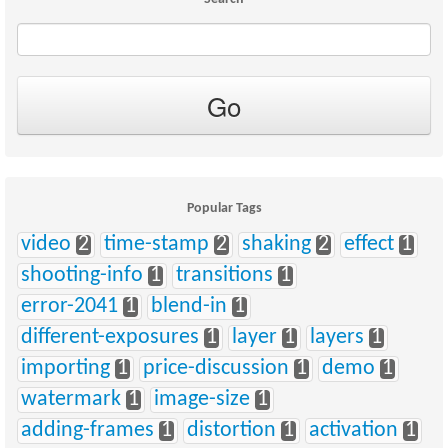
Popular Tags
video
2
time-stamp
2
shaking
2
effect
1
shooting-info
1
transitions
1
error-2041
1
blend-in
1
different-exposures
1
layer
1
layers
1
importing
1
price-discussion
1
demo
1
watermark
1
image-size
1
adding-frames
1
distortion
1
activation
1